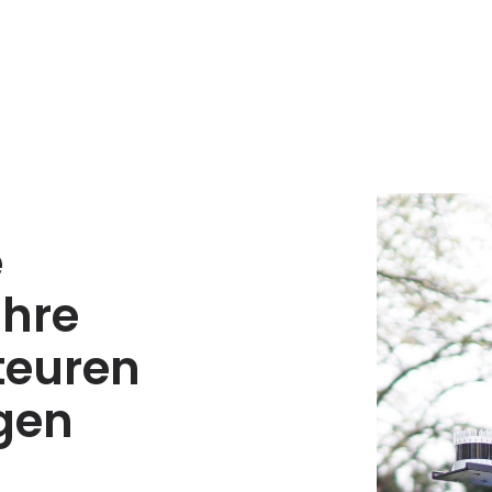
e
Ihre
 teuren
gen