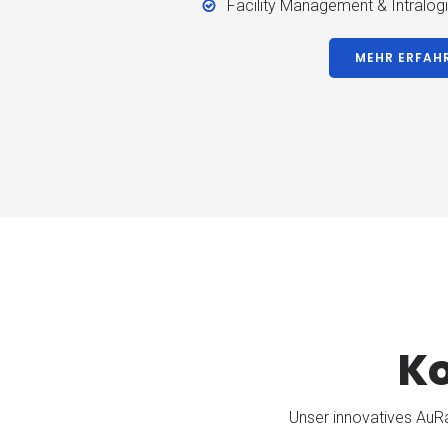
Facility Management & Intralogi
MEHR ERFAH
Ko
Unser innovatives AuRa